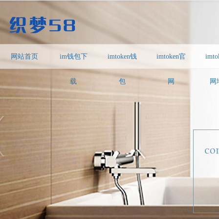
网站首页
im钱包下
imtoken钱
imtoken官
imt
载
包
网
网