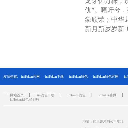
龙芽亿万株，
仇”。噫吁兮
象欣荣；中华
新月新岁岁新
友情链接:
imToken官网
imToken下载
imToken钱包
imToken钱包官网
i
下载地址
imToken钱包app下载地
网站首页
im钱包下载
imtoken钱包
imtoken官网
imToken钱包安全吗
地址：这里是您的公司地址 电话：+