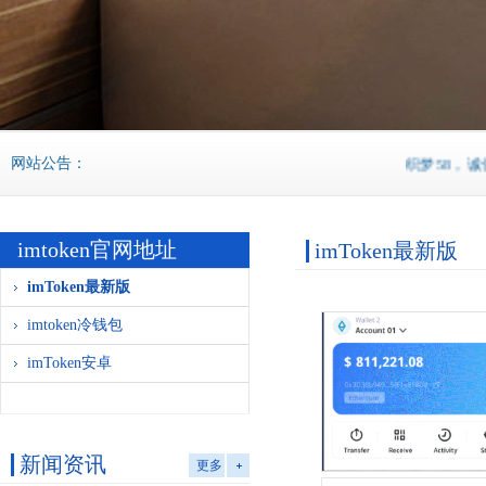
网站公告：
织梦58，诚
imtoken官网地址
imToken最新版
imToken最新版
imtoken冷钱包
imToken安卓
新闻资讯
更多