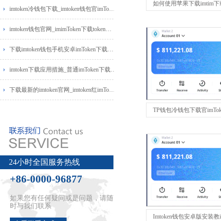
imtoken冷钱包下载_imtoken钱包官imToken官网方
imtoken钱包官网_imimToken下载token无法截图
下载imtoken钱包手机安卓imToken下载版_imt
imtoken下载应用措施_普通imToken下载钱包和
下载最新的imtoken官网_imtoken红imToken官网下
24小时全国服务热线
+86-0000-96877
如果您有任何疑问或是问题，请随
时与我们联系