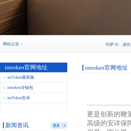
网站公告：
织梦58，诚信为
imtoken官网地址
imtoken官网地址
imToken最新版
imtoken冷钱包
imToken安卓
更是创新的鞭
高级的安详保
新闻资讯
更多