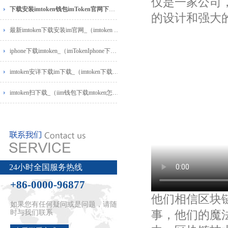
仅是一家公司
下载安装imtoken钱包imToken官网下载_（imt
的设计和强大
最新imtoken下载安装im官网_（imtoken 10官网
iphone下载imtoken_（imTokenIphone下载电影软件
imtoken安详下载im下载_（imtoken下载网址）
imtoken扫下载_（iim钱包下载mtoken怎么下载
24小时全国服务热线
+86-0000-96877
他们相信区块
如果您有任何疑问或是问题，请随
时与我们联系
事，他们的魔