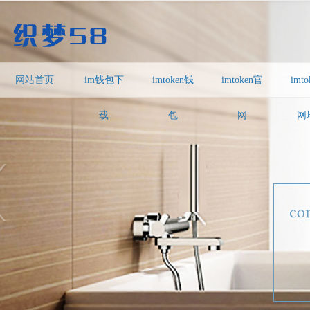
网站首页
im钱包下
imtoken钱
imtoken官
imt
载
包
网
网