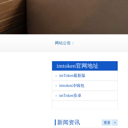
网站公告：
imtoken官网地址
imToken最新版
imtoken冷钱包
imToken安卓
新闻资讯
更多