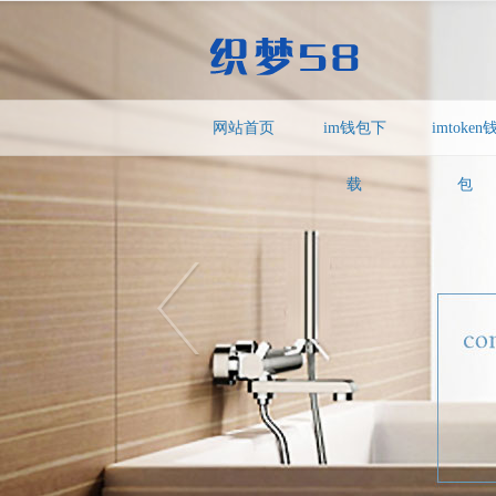
网站首页
im钱包下
imtoken
载
包