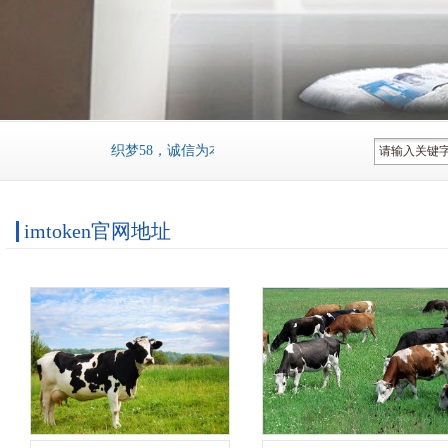
织梦58，诚信为本，市场在变，诚信永远不变...
imtoken官网地址