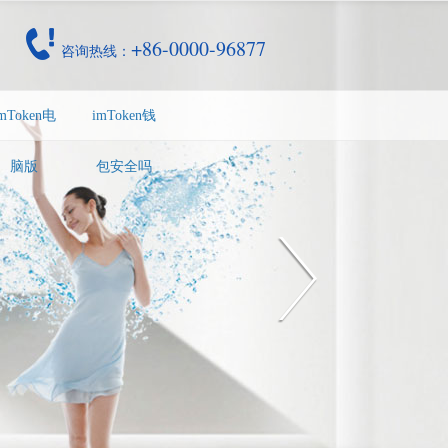
+86-0000-96877
咨询热线：
mToken电
imToken钱
脑版
包安全吗