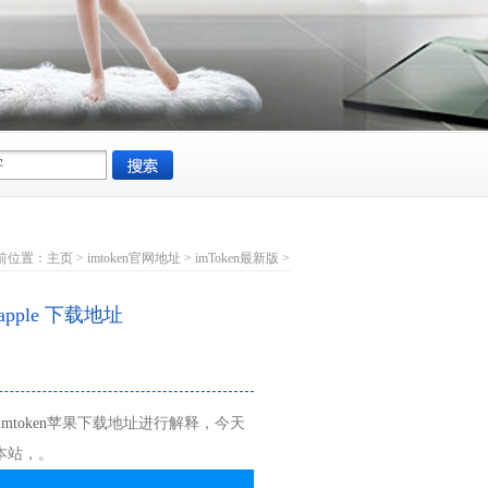
前位置：
主页
>
imtoken官网地址
>
imToken最新版
>
n apple 下载地址
：
imtoken
苹果下载地址进行解释，今天
本站，。