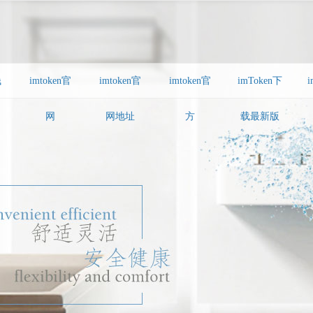
钱
imtoken官
imtoken官
imtoken官
imToken下
i
网
网地址
方
载最新版