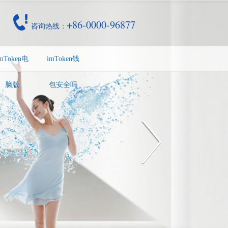
+86-0000-96877
咨询热线：
mToken电
imToken钱
脑版
包安全吗