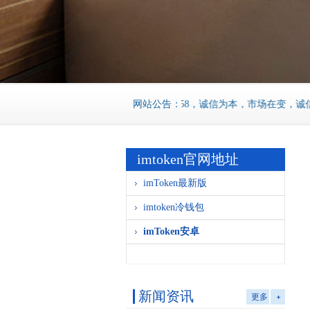
网站公告：
织梦58，诚信为本，市场在变，诚信永远
imtoken官网地址
imToken最新版
imtoken冷钱包
imToken安卓
新闻资讯
更多