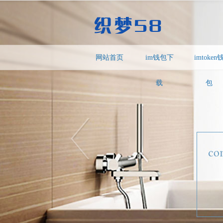
网站首页
im钱包下
imtoken
载
包