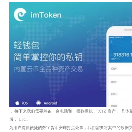
， 接下来我们需要筹备一台电脑和一根数据线， XTZ 资产， 具
后， LTC。
为用户提供便捷的数字货币安详打点处事，我们需要将其中的数据文