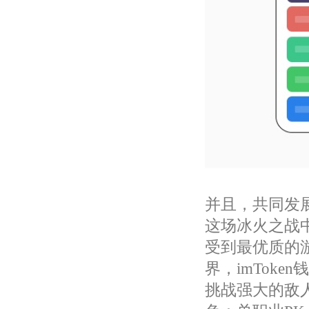
并且，共同发
这场冰火之战
受到最优质的
界，imTok
挑战强大的敌