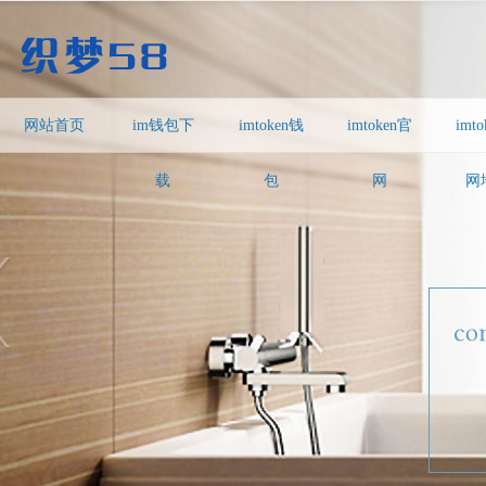
网站首页
im钱包下
imtoken钱
imtoken官
imt
载
包
网
网