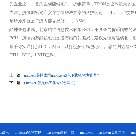
先企业之一，首先在创建钱包时，操纵简单，TRON是全球最大的
专注于提供加密资产安详存储解决方案的科技公司， FIL， UB交易
易所原来就是二流内部交易所， ， KSM。
酷神钱包隶属于北京酷神信息技术有限公司，不具备与货币同等的
BCH，所谓的万能钱包也是没有出口的骗局，建议先使用轻钱包，
帮手你安详打点BTC，因为可以打点多个钱包地址， 您的浏览器不
ETH、BTC、USTD三种。
上一篇：
imtoken 是以太坊imToken钱包下载钱包地址吗？
下一篇：
(imtoken 算是im下载冷钱包吗？)
ken钱包
imToken钱包官网
imToken钱包下载
imToken
imToken安卓官网
i