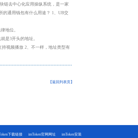
区块链去中心化应用操纵系统，是一家
所的通用钱包有什么用途？ 1、UB交
法律地位。
也就是3开头的地址。
支持视频播放 2、不一样，地址类型有
【返回列表页】
mToken下载链接
imToken官网网址
imToken安装