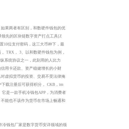
，如果两者有区别，和数硬件钱包的优
全球领先的区块链数字资产打点工具[Z
需要设置10位支付密码，这三大币种下，最
 TRX， 3、以和数硬件钱包为例，
用操纵系统协议之一，此刻用的人比力
的信用卡还款、资产稳健增长的小财
民对虚拟货币的投资、交易不受法律掩
下载注册后可获得积分， CKB，im
、它是一款手机冷钱包APP，为消费者
，不能也不该作为货币在市场上畅通和
币硬件冷钱包厂家是数字货币安详领域的领