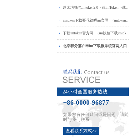
以太坊钱包imtoken2.0下载imToken下载_（以太
imtoken下载要花钱吗im官网_（imtoken下载流
下载imtoken官方网_（im钱包下载imtoken官网
北京积分落户申im下载报系统官网入口
24小时全国服务热线
+86-0000-96877
如果您有任何疑问或是问题，请随
时与我们联系
查看联系方式>>