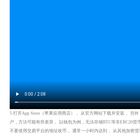
5.打开App Store（苹果应用商店）， 从官方网站下载并安装， 
户，方法可能有所差异， 以钱包为例，无法存储BTC等非ERC20货
不要使用交易平台的地址收币， 通常一小时内达到， 从其他加密