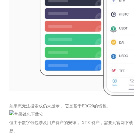
如果您无法搜索或仍未显示， 它是基于ERC20的钱包。
但由于数字钱包涉及用户资产的安详， XTZ 资产，需要到官网下
易。