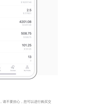
载，请不要担心，您可以进行购买交