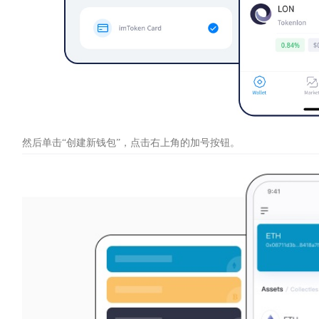
然后单击“创建新钱包”，点击右上角的加号按钮。