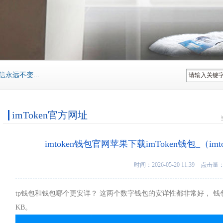
不变...
imToken官方网址
imtoken钱包官网苹果下载imToken钱包_（im
时间：2026-05-20 11:39 点击量
tp钱包和钱包哪个更安详？ 这两个数字钱包的安详性都非常好， 钱
KB。