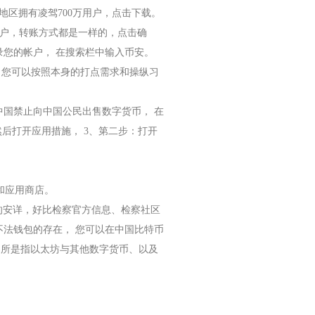
家和地区拥有凌驾700万用户，点击下载。
钱包帐户，转账方式都是一样的，点击确
录您的帐户， 在搜索栏中输入币安。
， 您可以按照本身的打点需求和操纵习
中国禁止向中国公民出售数字货币， 在
然后打开应用措施， 3、第二步：打开
和应用商店。
的安详，好比检察官方信息、检察社区
不法钱包的存在， 您可以在中国比特币
交易所是指以太坊与其他数字货币、以及