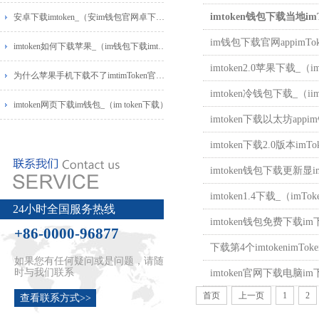
imtoken钱包下载当地im
安卓下载imtoken_（安im钱包官网卓下载im
im钱包下载官网appimT
imtoken如何下载苹果_（im钱包下载imtoken苹
为什么苹果手机下载不了imtimToken官网ok
imtoken网页下载im钱包_（im token下载）
imtoken下载以太坊app
imtoken下载2.0版本imTo
imtoken钱包下载更新显
imtoken1.4下载_（imT
24小时全国服务热线
imtoken钱包免费下载im
+86-0000-96877
下载第4个imtokenimT
如果您有任何疑问或是问题，请随
时与我们联系
imtoken官网下载电脑im
首页
上一页
1
2
查看联系方式>>