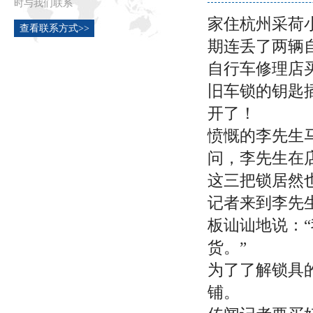
时与我们联系
家住杭州采荷
查看联系方式>>
期连丢了两辆
自行车修理店
旧车锁的钥匙
开了！
愤慨的李先生
问，李先生在
这三把锁居然
记者来到李先
板讪讪地说：
货。”
为了了解锁具
铺。