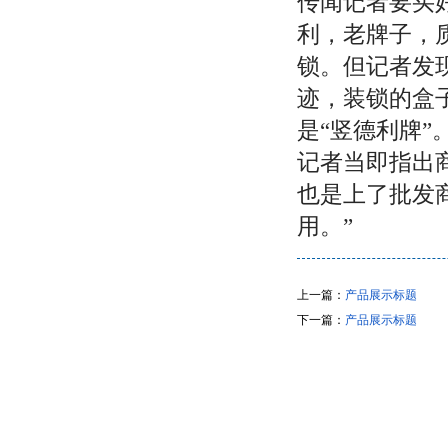
传闻记者要买
利，老牌子，质
锁。但记者发
迹，装锁的盒
是“竖德利牌”
记者当即指出
也是上了批发
用。”
上一篇：
产品展示标题
下一篇：
产品展示标题