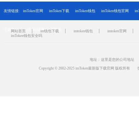
友情链接:
imToken官网
imToken下载
imToken钱包
imToken钱包官网
i
下载地址
imToken钱包app下载地
网站首页
im钱包下载
imtoken钱包
imtoken官网
imToken钱包安全吗
地址：这里是您的公司地址 电话：+
Copyright © 2002-2025 imToken最新版下载官网 版权所