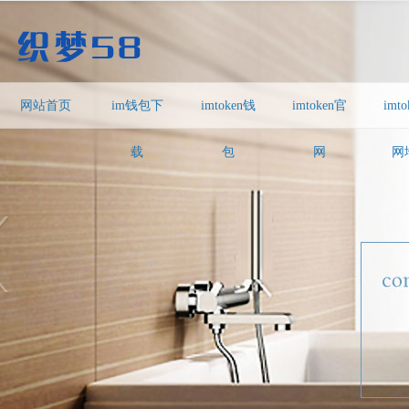
网站首页
im钱包下
imtoken钱
imtoken官
imt
载
包
网
网