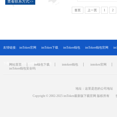
查看联系方式>>
首页
上一页
1
2
友情链接:
imToken官网
imToken下载
imToken钱包
imToken钱包官网
i
下载地址
imToken钱包app下载地
网站首页
im钱包下载
imtoken钱包
imtoken官网
imToken钱包安全吗
地址：这里是您的公司地址 电话：+
Copyright © 2002-2025 imToken最新版下载官网 版权所