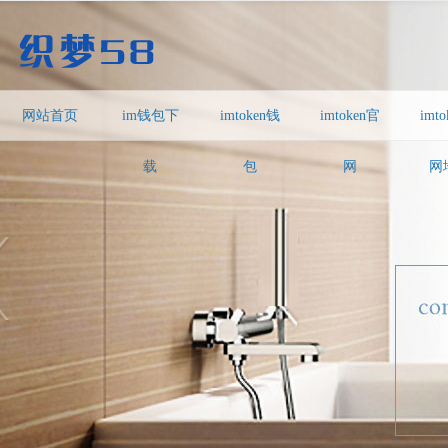
网站首页
im钱包下
imtoken钱
imtoken官
imt
载
包
网
网