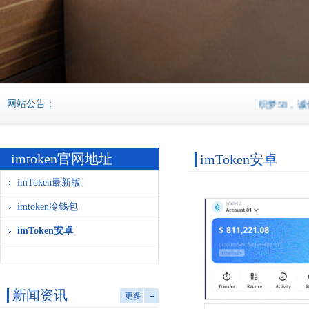
网站公告：
织梦58，诚
imtoken官网地址
imToken安卓
imToken最新版
imtoken冷钱包
imToken安卓
新闻资讯
更多