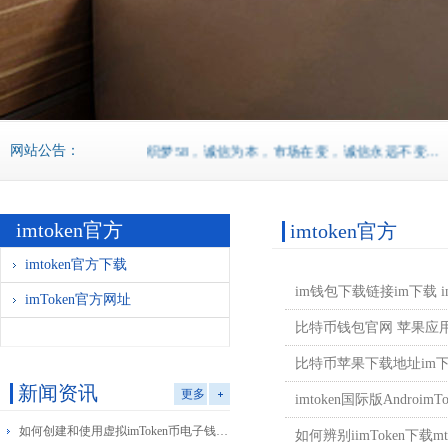
网站公告：
织梦58，诚信为本，市场在变，诚信永远不变...
imtoken官方
imtoken官方
imtoken官方下载
im钱包下载链接im下载 im
imToken官方网址
比特币钱包官网 苹果应用下
比特币苹果下载地址im下
新闻资讯
更多
imtoken国际版Androim
如何创建和使用虚拟imToken币电子钱包：详
如何辨别iimToken下载m