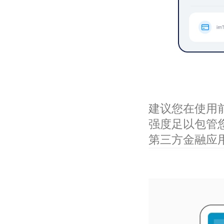
建议您在使用
强度足以包管
第三方金融应