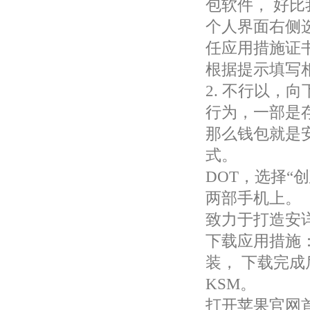
包软件， 好
个人界面右侧选
任应用措施证
根据提示填写
2. 不行以，
行为，一部是
那么钱包就是
式。
DOT，选择“
两部手机上。
致力于打造安
下载应用措施
装， 下载完成
KSM。
打开苹果官网