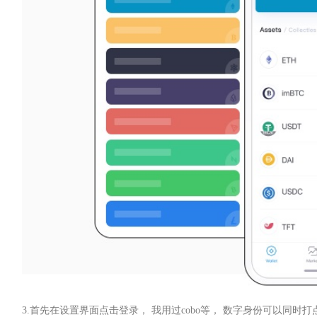
3.首先在设置界面点击登录， 我用过cobo等， 数字身份可以同