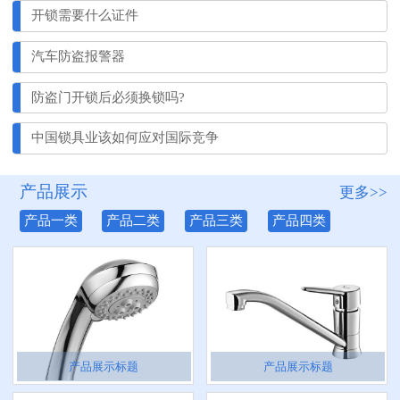
开锁需要什么证件
汽车防盗报警器
防盗门开锁后必须换锁吗?
中国锁具业该如何应对国际竞争
产品展示
更多>>
产品一类
产品二类
产品三类
产品四类
产品展示标题
产品展示标题