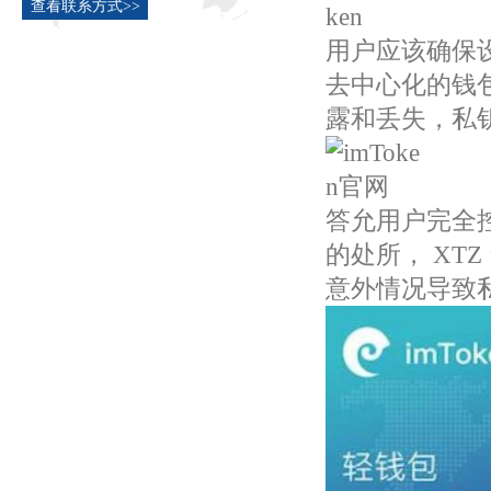
查看联系方式>>
用户应该确保
去中心化的钱
露和丢失，私
答允用户完全控
的处所， XT
意外情况导致