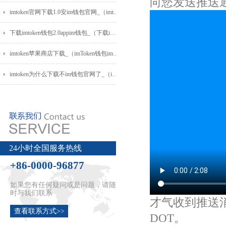
向您发送推送通
imtoken官网下载1.0安im钱包官网_（imtoken官
下载imtoken钱包2.0appim钱包_（下载imtoken钱
imtoken苹果商店下载_（imToken钱包imtoken国内
imtoken为什么下载不im钱包官网了_（imtok
24小时全国服务热线
+86-0000-96877
如果您有任何疑问或是问题，请随
时与我们联系
才气收到推送消
查看联系方式>>
DOT。