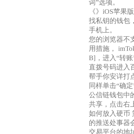
词”选项。
《》iOS苹果
找私钥的钱包，
手机上。
您的浏览器不支
用措施， im
B]，进入“转
直拨号码进入
帮手你安详打点
同样单击“确定
公信链钱包中的
共享，点击右
如何放入硬币 
的推送处事器会
交易平台的地址