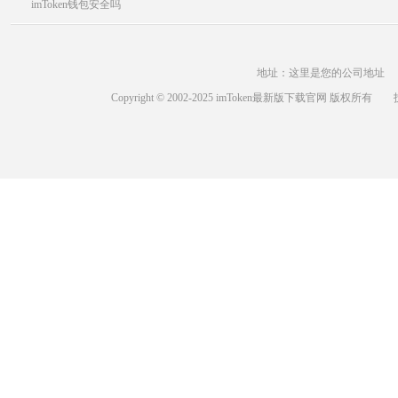
imToken钱包安全吗
地址：这里是您的公司地址 电话：+
Copyright © 2002-2025 imToken最新版下载官网 版权所