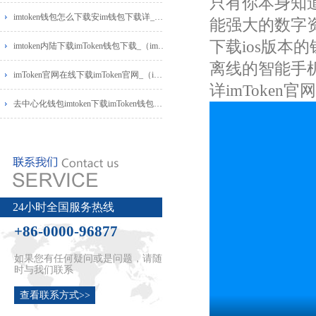
只有你本身知
imtoken钱包怎么下载安im钱包下载详_（下载
能强大的数字资
下载ios版本
imtoken内陆下载imToken钱包下载_（imtoken内测
离线的智能手
imToken官网在线下载imToken官网_（imtoken官网
详imToken官
去中心化钱包imtoken下载imToken钱包下载_（
24小时全国服务热线
+86-0000-96877
如果您有任何疑问或是问题，请随
时与我们联系
查看联系方式>>