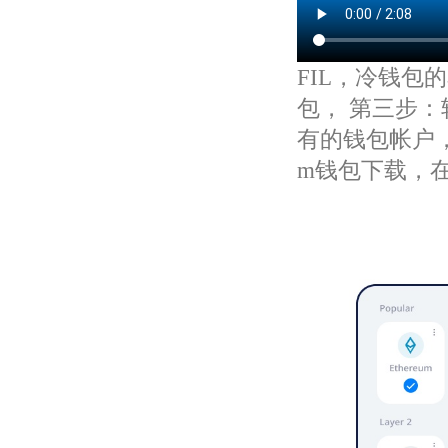
FIL，冷钱包
包， 第三步：
有的钱包帐户
m钱包下载，