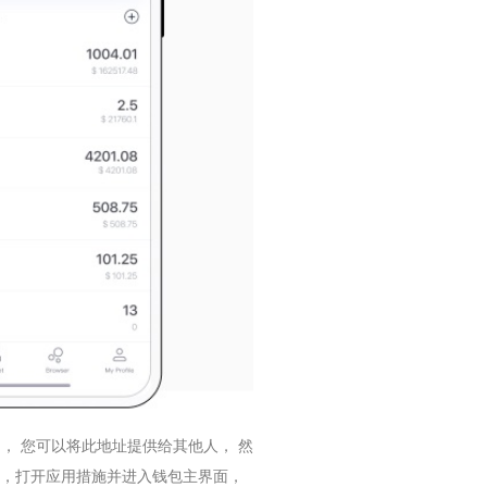
 ， 您可以将此地址提供给其他人， 然
C，打开应用措施并进入钱包主界面，