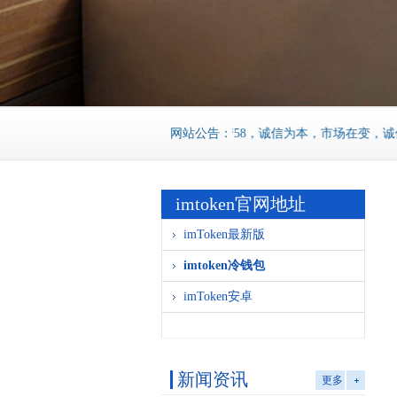
网站公告：
织梦58，诚信为本，市场在变，诚信永远
imtoken官网地址
imToken最新版
imtoken冷钱包
imToken安卓
新闻资讯
更多