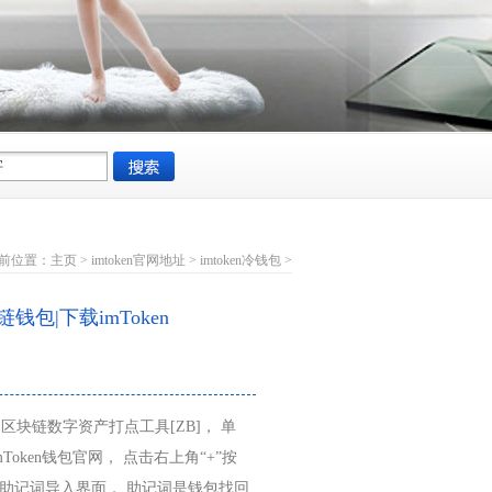
前位置：
主页
>
imtoken官网地址
>
imtoken冷钱包
>
钱包|下载imToken
：
的区块链数字资产打点工具[ZB]， 单
Token钱包官网， 点击右上角“+”按
在助记词导入界面， 助记词是钱包找回