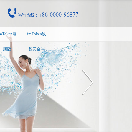
+86-0000-96877
咨询热线：
mToken电
imToken钱
脑版
包安全吗