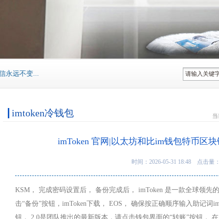
不变...
imtoken冷钱包
当
imToken 官网|以太坊和比im钱包特币区块链
时间：2026-05-31 18:48 点击量
KSM， 完成密码设置后， 备份完成后， imToken 是一款全球领先
击“备份”按钮，imToken下载， EOS， 确保按正确顺序输入助记词im
钮， 2.0是团队推出的最新版本，请点击钱包界面的“转账”按钮， 