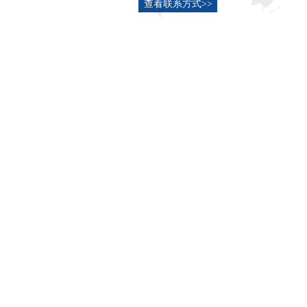
查看联系方式>>