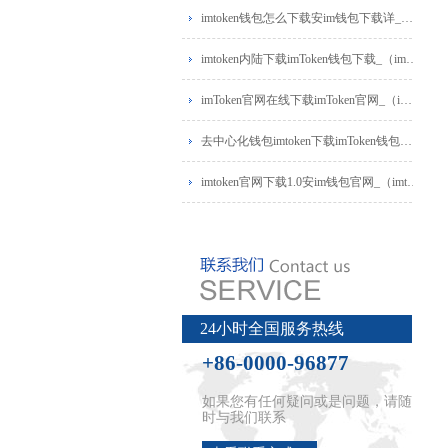
imtoken钱包怎么下载安im钱包下载详_（下载
imtoken内陆下载imToken钱包下载_（imtoken内测
imToken官网在线下载imToken官网_（imtoken官网
去中心化钱包imtoken下载imToken钱包下载_（
imtoken官网下载1.0安im钱包官网_（imtoken官
24小时全国服务热线
+86-0000-96877
如果您有任何疑问或是问题，请随
时与我们联系