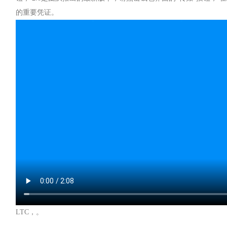
的重要凭证。
LTC，。